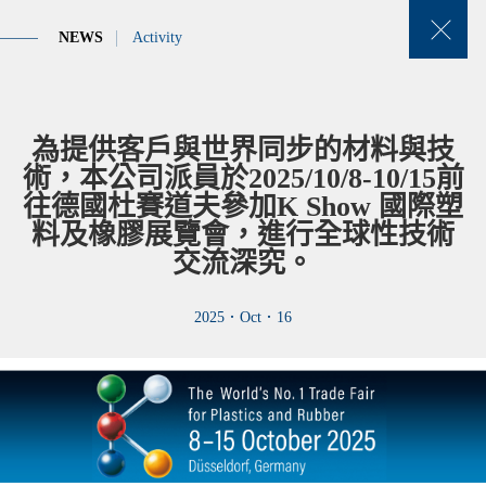
NEWS
Activity
金智塑膠有限公司
為提供客戶與世界同步的材料與技
術，本公司派員於2025/10/8-10/15前
往德國杜賽道夫參加K Show 國際塑
料及橡膠展覽會，進行全球性技術
交流深究。
2025．Oct．16