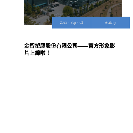
2025．Sep．02
Activity
金智塑膠股份有限公司——官方形象影
片上線啦！