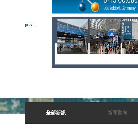
prev
與
8-
加K
會，
。
全部新訊
新聞動向